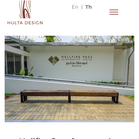
En
Th