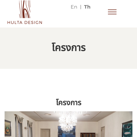
En
Th
โครงการ
โครงการ