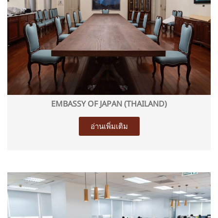
EMBASSY OF JAPAN (THAILAND)
อ่านเพิ่มเติม