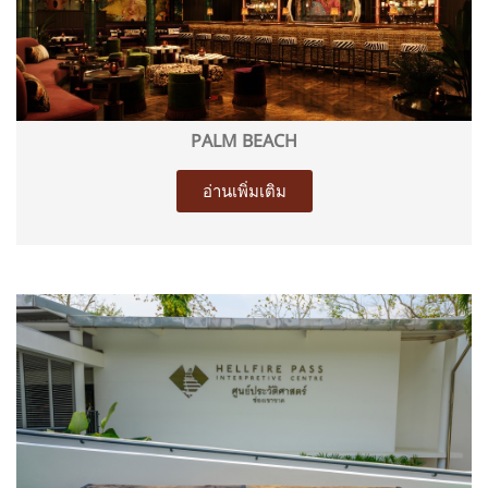
PALM BEACH
อ่านเพิ่มเติม