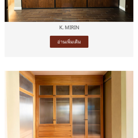
K. MIRIN
อ่านเพิ่มเติม