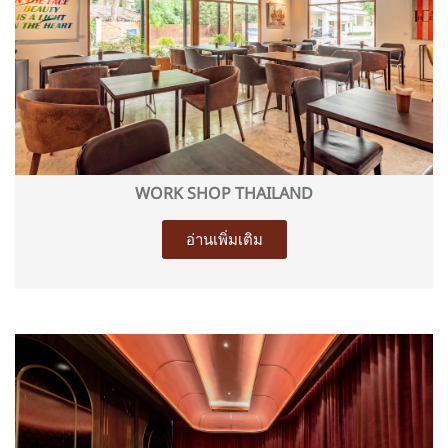
WORK SHOP THAILAND
อ่านเพิ่มเติม