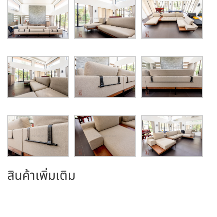
n
p
m
g
p
er
สินค้าเพิ่มเติม