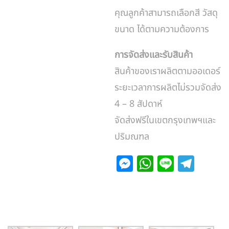
คุณลูกค้าสามารถเลือกสี วัสดุ
ขนาด ได้ตามความต้องการ
การจัดส่งและรับสินค้า
สินค้าของเราผลิตตามออเดอร์
ระยะเวลาการผลิตไม่รวมจัดส่ง
4 – 8 สัปดาห์
จัดส่งฟรีในเขตกรุงเทพฯและ
ปริมณฑล
M
W
Li
T
e
h
n
el
s
at
e
e
s
s
gr
e
A
a