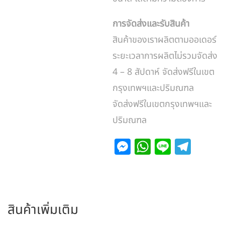
การจัดส่งและรับสินค้า
สินค้าของเราผลิตตามออเดอร์
ระยะเวลาการผลิตไม่รวมจัดส่ง
4 – 8 สัปดาห์ จัดส่งฟรีในเขต
กรุงเทพฯและปริมณฑล
จัดส่งฟรีในเขตกรุงเทพฯและ
ปริมณฑล
M
W
Li
T
e
h
n
el
s
at
e
e
s
s
gr
สินค้าเพิ่มเติม
e
A
a