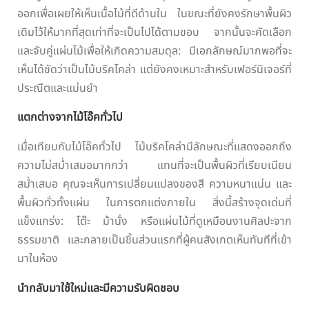
ออกเพื่อเผยให้เห็นเนื้อไม้ที่ดีด้านใน ในขณะที่ยังคงรักษาพื้นผิว
เดิมไว้ให้มากที่สุดเท่าที่จะเป็นไปได้ตามขอบ จากนั้นจะคัดเลือก
และจับคู่แผ่นไม้เพื่อให้เกิดความสมดุล: มีเอกลักษณ์มากพอที่จะ
เห็นได้ชัดว่าเป็นไม้บริคโคล่า แต่ยังคงเหมาะสำหรับเฟอร์นิเจอร์ที่
ประณีตและแม่นยำ
แตกต่างจากไม้โอ๊คทั่วไป
เมื่อเทียบกับไม้โอ๊คทั่วไป ไม้บริคโคล่ามีลักษณะที่แสดงออกถึง
ความไม่สม่ำเสมอมากกว่า แทนที่จะเป็นพื้นผิวที่เรียบเนียน
สม่ำเสมอ คุณจะเห็นการเปลี่ยนแปลงของสี ความหนาแน่น และ
พื้นผิวทั่วทั้งแผ่น ในการตกแต่งภายใน สิ่งนี้สร้างจุดเด่นที่
แข็งแกร่ง: โต๊ะ ม้านั่ง หรือแผ่นไม้ที่ดูเหมือนงานศิลปะจาก
ธรรมชาติ และกลายเป็นชิ้นส่วนแรกที่ผู้คนสังเกตเห็นทันทีที่เข้า
มาในห้อง
นำกลับมาใช้ใหม่และมีความรับผิดชอบ