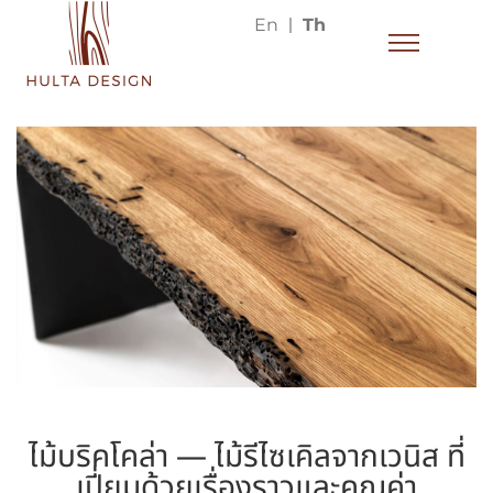
En
Th
ไม้บริคโคล่า — ไม้รีไซเคิลจากเวนิส ที่
เปี่ยมด้วยเรื่องราวและคุณค่า