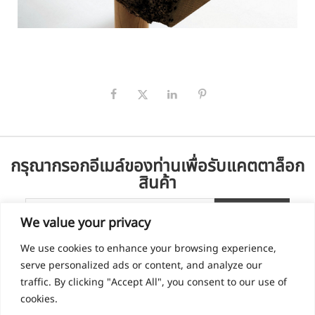
กรุณากรอกอีเมล์ของท่านเพื่อรับแคตตาล็อก
สินค้า
We value your privacy
We use cookies to enhance your browsing experience,
serve personalized ads or content, and analyze our
traffic. By clicking "Accept All", you consent to our use of
cookies.