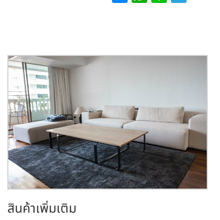
e
h
n
el
s
at
e
e
s
s
gr
e
A
a
n
p
m
g
p
er
สินค้าเพิ่มเติม