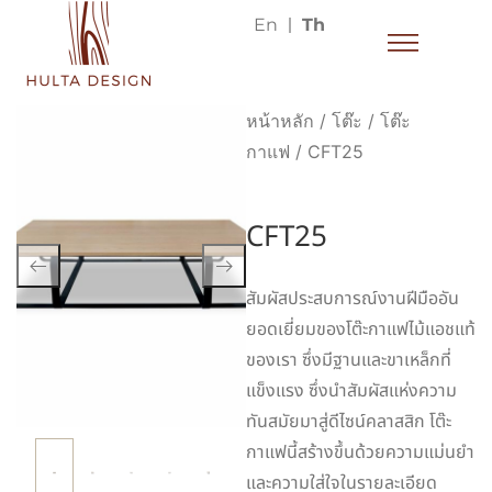
En
Th
หน้าหลัก
/
โต๊ะ
/
โต๊ะ
กาแฟ
/ CFT25
CFT25
สัมผัสประสบการณ์งานฝีมืออัน
ยอดเยี่ยมของโต๊ะกาแฟไม้แอชแท้
ของเรา ซึ่งมีฐานและขาเหล็กที่
แข็งแรง ซึ่งนำสัมผัสแห่งความ
ทันสมัยมาสู่ดีไซน์คลาสสิก โต๊ะ
กาแฟนี้สร้างขึ้นด้วยความแม่นยำ
และความใส่ใจในรายละเอียด