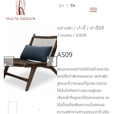
En
Th
หน้าหลัก
/
เก้าอี้
/
เก้าอี้มีที่
วางแขน
/ AS09
AS09
ผ่อนคลายอย่างมีสไตล์ด้วยอาร์ม
แชร์สั่งทำพิเศษของเรา พนักพิง
สูงและที่วางแขนที่นุ่มสบายช่วย
ให้มั่นใจถึงความสบายสูงสุด
เลือกผ้าที่หรูหราได้หลากหลาย ขา
ไม้เนื้อแข็งเพิ่มความมั่นคงและ
ความสง่างามตามธรรมชาติ ปรับ