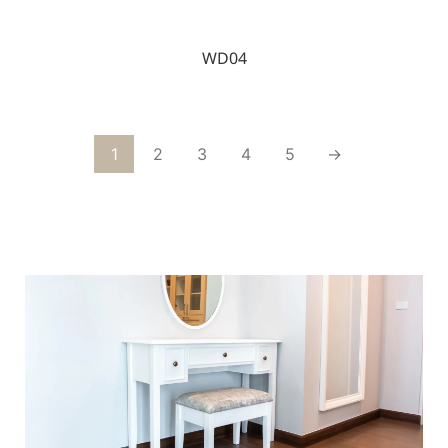
WD04
1
2
3
4
5
→