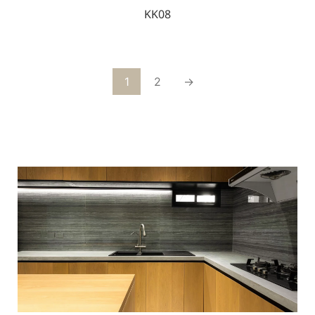
KK08
1
2
→