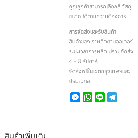
คุณลูกค้าสามารถเลือกสี วัสดุ
ขนาด ได้ตามความต้องการ
การจัดส่งและรับสินค้า
สินค้าของเราผลิตตามออเดอร์
ระยะเวลาการผลิตไม่รวมจัดส่ง
4 – 8 สัปดาห์
จัดส่งฟรีในเขตกรุงเทพฯและ
ปริมณฑล
M
W
Li
T
e
h
n
el
s
at
e
e
s
s
gr
สินค้าเพิ่มเติม
e
A
a