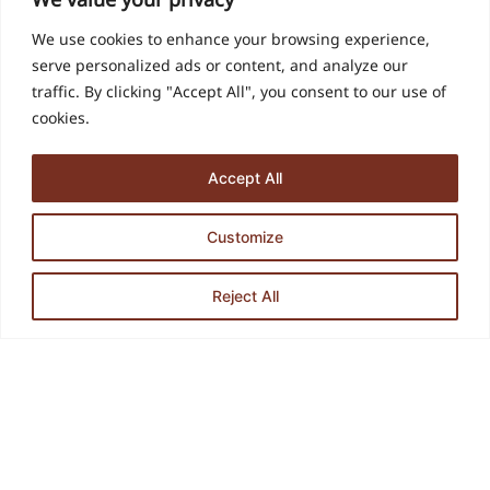
We value your privacy
We use cookies to enhance your browsing experience,
serve personalized ads or content, and analyze our
สินค้าเพิ่มเติม
traffic. By clicking "Accept All", you consent to our use of
cookies.
Accept All
Customize
Contact us
Reject All
O
p
e
n
c
h