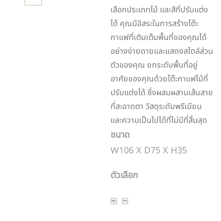
เลือกประเภทไม้ และสีที่ปรับแต่ง
ได้ คุณมีอิสระในการสร้างโต๊ะ
กาแฟที่เติมเต็มพื้นที่ของคุณได้
อย่างง่ายดายและแสดงสไตล์ส่วน
ตัวของคุณ ยกระดับพื้นที่อยู่
อาศัยของคุณด้วยโต๊ะกาแฟไม้ที่
ปรับแต่งได้ ซึ่งผสมผสานเส้นสาย
ที่สะอาดตา วัสดุระดับพรีเมียม
และความเป็นไปได้ที่ไม่มีที่สิ้นสุด
ขนาด
W106 X D75 X H35
ตัวเลือก