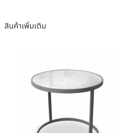
s
at
e
e
s
s
gr
สินค้าเพิ่มเติม
e
A
a
n
p
m
g
p
er