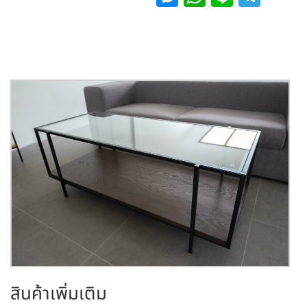
e
h
n
el
s
at
e
e
s
s
gr
e
A
a
n
p
m
g
p
er
สินค้าเพิ่มเติม