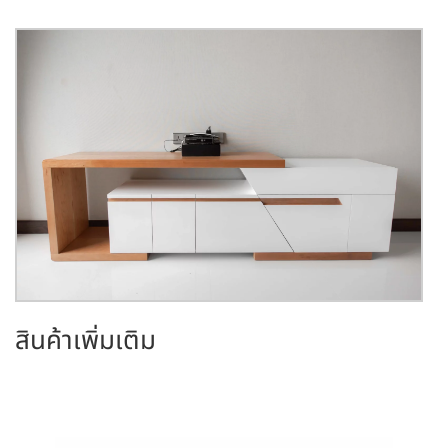
s
s
gr
e
A
a
n
p
m
g
p
er
สินค้าเพิ่มเติม