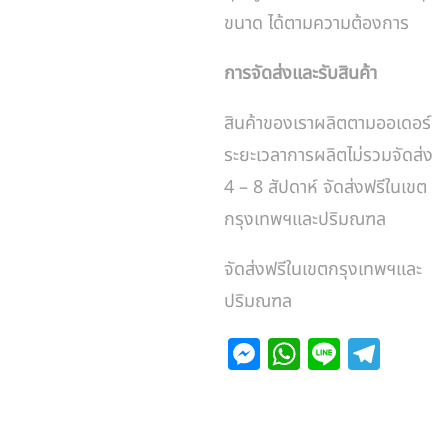
ขนาด ได้ตามความต้องการ
การจัดส่งและรับสินค้า
สินค้าของเราผลิตตามออเดอร์
ระยะเวลาการผลิตไม่รวมจัดส่ง
4 – 8 สัปดาห์ จัดส่งฟรีในเขต
กรุงเทพฯและปริมณฑล
จัดส่งฟรีในเขตกรุงเทพฯและ
ปริมณฑล
M
W
Li
T
e
h
n
el
s
at
e
e