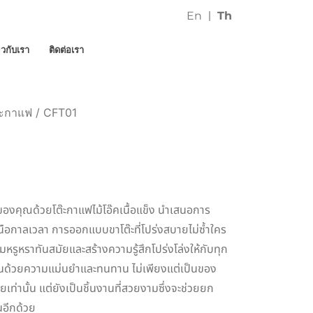
En
Th
่ยวกับเรา
ติดต่อเรา
๊ะกาแฟ
/ CFT01
ัยของคุณด้วยโต๊ะกาแฟไม้โอ๊คเนื้อแข็ง นำเสนอการ
หนือกาลเวลา การออกแบบขาโต๊ะที่โปร่งสบายไม่ซ้ำใคร
มหรูหราทันสมัยและสร้างความรู้สึกโปร่งโล่งให้กับทุก
งขึ้นด้วยความแม่นยำและทนทาน ไม่เพียงแต่เป็นของ
ยเท่านั้น แต่ยังเป็นชิ้นงานที่สวยงามซึ่งจะช่วยยก
อีกด้วย