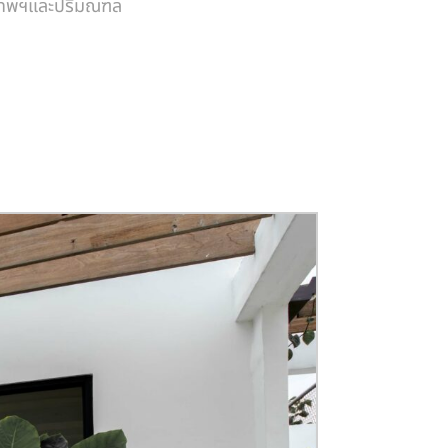
งเทพฯและปริมณฑล