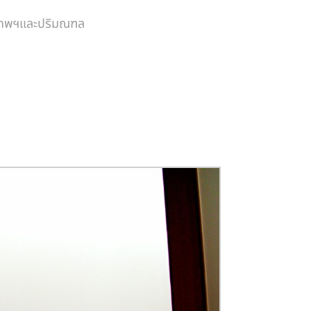
งเทพฯและปริมณฑล