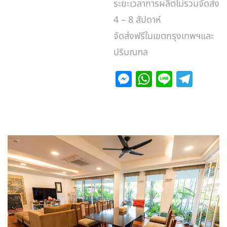
ระยะเวลาการผลิตไม่รวมจัดส่ง
4 – 8 สัปดาห์
จัดส่งฟรีในเขตกรุงเทพฯและ
ปริมณฑล
M
W
Li
T
e
h
n
el
s
at
e
e
s
s
gr
e
A
a
n
p
m
g
p
er